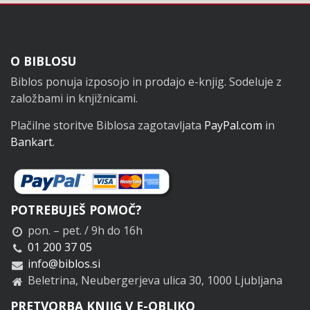
Noga
O BIBLOSU
Biblos ponuja izposojo in prodajo e-knjig. Sodeluje z
založbami in knjižnicami.
Plačilne storitve Biblosa zagotavljata
PayPal.com
in
Bankart
.
POTREBUJEŠ POMOČ?
pon. – pet. / 9h do 16h
01 200 37 05
info@biblos.si
Beletrina, Neubergerjeva ulica 30, 1000 Ljubljana
PRETVORBA KNJIG V E-OBLIKO