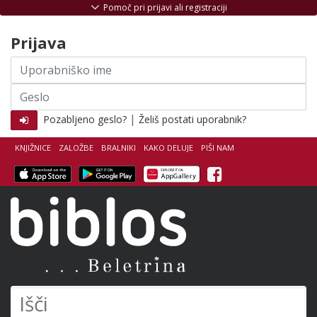
Skoči na vsebino
Pomoč pri prijavi ali registraciji
Prijava
Uporabniško
ime
Geslo
|
Pozabljeno geslo?
Želiš postati uporabnik?
KNJIŽNICE
ZALOŽBE
BRALNIKI
KAKO DELUJE
PIŠI NAM
Facebook
Biblos