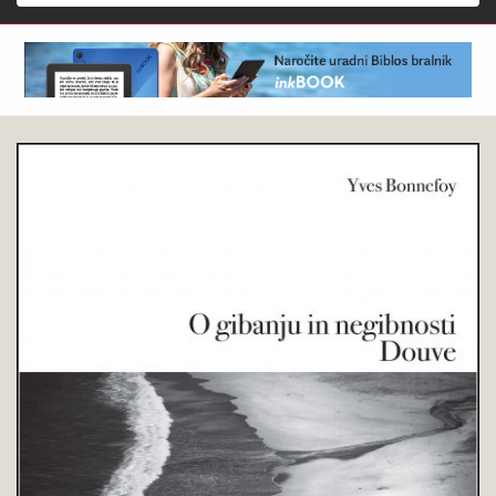
Išči
Yves
Pokukaj
Bonnefoy
v
:
knjigo
O
gibanju
in
negibnosti
Douve