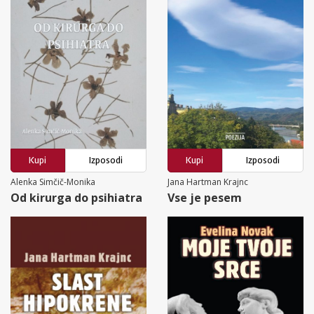
Kupi
Izposodi
Kupi
Izposodi
Alenka Simčič-Monika
Jana Hartman Krajnc
Od kirurga do psihiatra
Vse je pesem