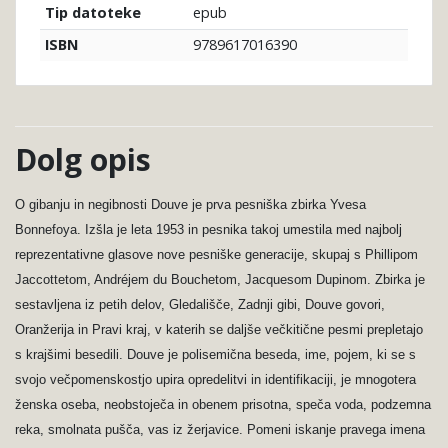
epub
Tip datoteke
9789617016390
ISBN
Dolg opis
O gibanju in negibnosti Douve je prva pesniška zbirka Yvesa
Bonnefoya. Izšla je leta 1953 in pesnika takoj umestila med najbolj
reprezentativne glasove nove pesniške generacije, skupaj s Phillipom
Jaccottetom, Andréjem du Bouchetom, Jacquesom Dupinom. Zbirka je
sestavljena iz petih delov, Gledališče, Zadnji gibi, Douve govori,
Oranžerija in Pravi kraj, v katerih se daljše večkitične pesmi prepletajo
s krajšimi besedili. Douve je polisemična beseda, ime, pojem, ki se s
svojo večpomenskostjo upira opredelitvi in identifikaciji, je mnogotera
ženska oseba, neobstoječa in obenem prisotna, speča voda, podzemna
reka, smolnata pušča, vas iz žerjavice. Pomeni iskanje pravega imena