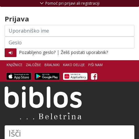
Skoči na vsebino
Pomoč pri prijavi ali registraciji
Prijava
Uporabniško
ime
Geslo
|
Pozabljeno geslo?
Želiš postati uporabnik?
KNJIŽNICE
ZALOŽBE
BRALNIKI
KAKO DELUJE
PIŠI NAM
Facebook
Biblos