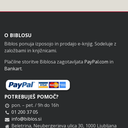
Noga
O BIBLOSU
Biblos ponuja izposojo in prodajo e-knjig. Sodeluje z
založbami in knjižnicami.
Plačilne storitve Biblosa zagotavljata
PayPal.com
in
Bankart
.
POTREBUJEŠ POMOČ?
pon. – pet. / 9h do 16h
01 200 37 05
info@biblos.si
Beletrina, Neubergerjeva ulica 30, 1000 Ljubljana