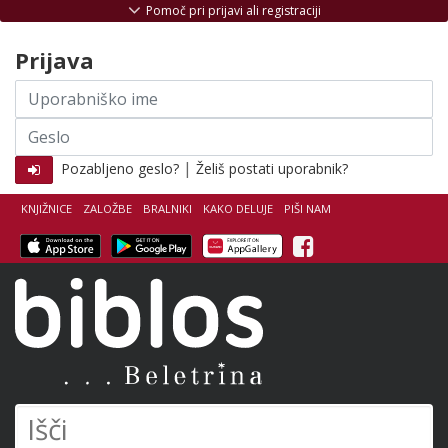
Skoči na vsebino
Pomoč pri prijavi ali registraciji
Prijava
Uporabniško
ime
Geslo
|
Pozabljeno geslo?
Želiš postati uporabnik?
KNJIŽNICE
ZALOŽBE
BRALNIKI
KAKO DELUJE
PIŠI NAM
Facebook
Biblos