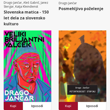
Drago Jančar, Aleš Gabrič, Janez
Drago Jančar
Stergar, Katja Kleindienst
Posmehljivo poželenje
Slovenska matica - 150
let dela za slovensko
kulturo
Kupi
Izposodi
Kupi
Izposodi