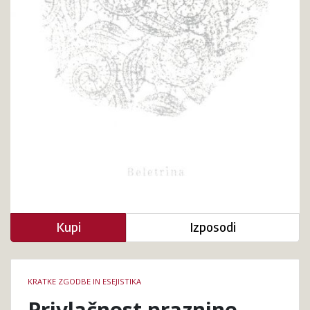
Kupi
Izposodi
Podrobnosti
KRATKE ZGODBE IN ESEJISTIKA
knjige
Privlačnost praznine