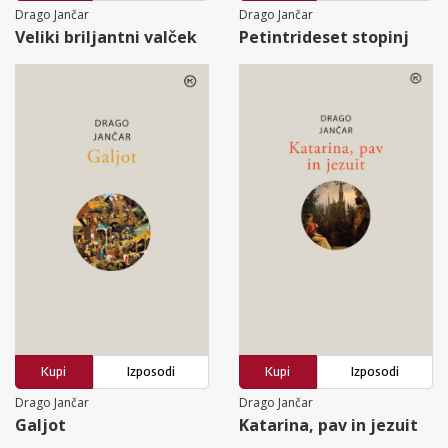
Drago Jančar
Drago Jančar
Veliki briljantni valček
Petintrideset stopinj
Kupi
Izposodi
Kupi
Izposodi
Drago Jančar
Drago Jančar
Galjot
Katarina, pav in jezuit