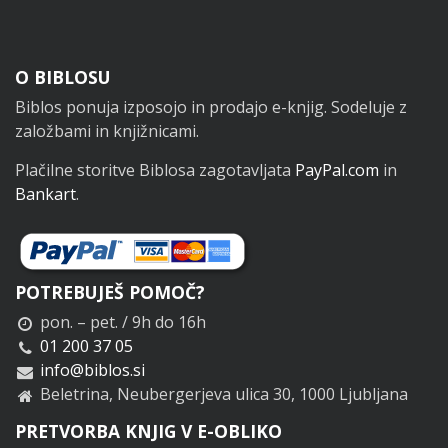
Noga
O BIBLOSU
Biblos ponuja izposojo in prodajo e-knjig. Sodeluje z
založbami in knjižnicami.
Plačilne storitve Biblosa zagotavljata
PayPal.com
in
Bankart
.
POTREBUJEŠ POMOČ?
pon. – pet. / 9h do 16h
01 200 37 05
info@biblos.si
Beletrina, Neubergerjeva ulica 30, 1000 Ljubljana
PRETVORBA KNJIG V E-OBLIKO