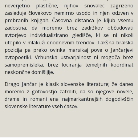
neverjetno plastične, njihov snovalec zagrizeno
zasleduje človekovo nemirno usodo in njen odzven v
prebranih knjigah. Časovna distanca je kljub vsemu
zadostna, da moremo brez zadržkov občudovati
avtorjevo individualizirano gledišče, ki se ni nikoli
utopilo v mlakuži enodnevnih trendov. Takšna bralska
pozicija pa preko ovinka marsikaj pove o Jančarjevi
avtopoetiki. Vrhunska ustvarjalnost ni mogoča brez
samopremisleka, brez lociranja temeljnih koordinat
neskončne domišljije.
Drago Jančar je klasik slovenske literature; že danes
moremo z gotovostjo zatrditi, da so njegove novele,
drame in romani ena najmarkantnejših dogodivščin
slovenske literature vseh časov.