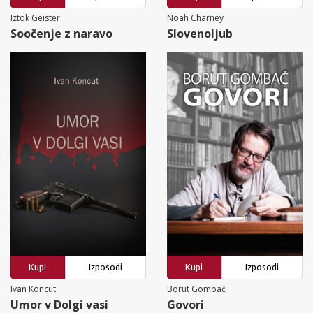
Iztok Geister
Noah Charney
Soočenje z naravo
Slovenoljub
Kupi
Izposodi
Kupi
Izposodi
Ivan Koncut
Borut Gombač
Umor v Dolgi vasi
Govori