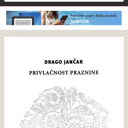
Išči
Drago
Pokukaj
Jančar
v
:
knjigo
Privlačnost
praznine