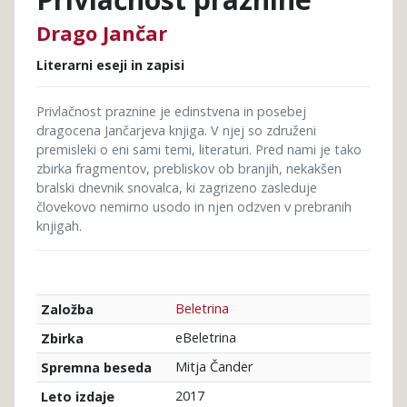
Drago Jančar
Literarni eseji in zapisi
Privlačnost praznine je edinstvena in posebej
dragocena Jančarjeva knjiga. V njej so združeni
premisleki o eni sami temi, literaturi. Pred nami je tako
zbirka fragmentov, prebliskov ob branjih, nekakšen
bralski dnevnik snovalca, ki zagrizeno zasleduje
človekovo nemirno usodo in njen odzven v prebranih
knjigah.
Beletrina
Založba
eBeletrina
Zbirka
Mitja Čander
Spremna beseda
2017
Leto izdaje