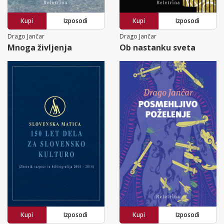
Kupi
Izposodi
Kupi
Izposodi
Drago Jančar
Drago Jančar
Mnoga življenja
Ob nastanku sveta
Kupi
Izposodi
Kupi
Izposodi