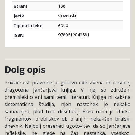
138
Strani
slovenski
Jezik
epub
Tip datoteke
9789612842581
ISBN
Dolg opis
Privlačnost praznine je gotovo edinstvena in posebej
dragocena Jančarjeva knjiga. V njej so združeni
premisleki o eni sami temi, literaturi. Knjiga ni kakšna
sistematična študija, njen nastanek je nekako
samodejen, plod treh desetletij. Pred nami je zbirka
fragmentov, prebliskov ob branjih, nekakšen bralski
dnevnik. Najbolj preseneti ugotovitev, da so Jančarjeve
refleksije, ne glede na čas nastanka, vseskozi