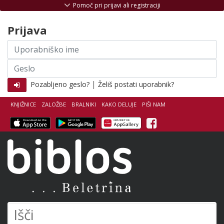
Skoči na vsebino
Pomoč pri prijavi ali registraciji
Prijava
Uporabniško
ime
Geslo
|
Pozabljeno geslo?
Želiš postati uporabnik?
KNJIŽNICE
ZALOŽBE
BRALNIKI
KAKO DELUJE
PIŠI NAM
Facebook
Biblos