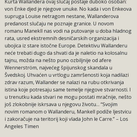
Kurta Wallandera ovaj slučaj postaje duboko osoban:
von Enke djed je njegove unuke. No kada i von Enkeova
supruga Louise netragom nestane, Wallanderova
predanost slučaju ne poznaje granice. U novom
romanu Manekll nas vodi na putovanje u doba hladnog
rata, usred ekstremnih desničarskih organizacija i
ubojica iz stare istočne Europe. Detektivu Wallanderu
neće trebati dugo da shvati da je naletio na kolosalnu
tajnu, možda na nešto puno ozbiljnije od afere
Wennerström, najvećeg špijunskog skandala u
Švedskoj. Uhvaćen u vrtlogu zamršenosti koja nadilazi
zdrav razum, Wallander se nalazi na rubu otkrivanja
istina koje potresaju same temelje njegove stvarnosti. I
u trenutku kada stvari ne mogu postati mračnije, nešto
još zlokobnije iskrsava u njegovu životu… “Svojim
novim romanom o Wallanderu, Mankell podiže ljestvicu
i zakoračuje na teritorij koji vlada John le Carre.” – Los
Angeles Timen