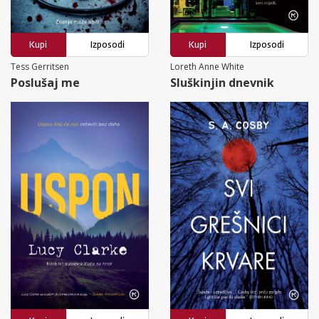
Kupi
Izposodi
Kupi
Izposodi
Tess Gerritsen
Loreth Anne White
Poslušaj me
Sluškinjin dnevnik