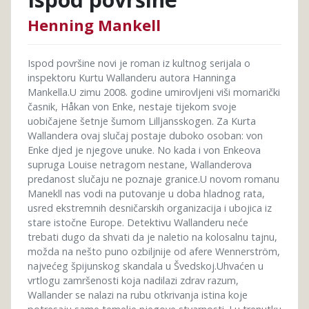
Henning Mankell
Ispod površine novi je roman iz kultnog serijala o
inspektoru Kurtu Wallanderu autora Hanninga
Mankella.U zimu 2008. godine umirovljeni viši mornarički
časnik, Håkan von Enke, nestaje tijekom svoje
uobičajene šetnje šumom Lilljansskogen. Za Kurta
Wallandera ovaj slučaj postaje duboko osoban: von
Enke djed je njegove unuke. No kada i von Enkeova
supruga Louise netragom nestane, Wallanderova
predanost slučaju ne poznaje granice.U novom romanu
Manekll nas vodi na putovanje u doba hladnog rata,
usred ekstremnih desničarskih organizacija i ubojica iz
stare istočne Europe. Detektivu Wallanderu neće
trebati dugo da shvati da je naletio na kolosalnu tajnu,
možda na nešto puno ozbiljnije od afere Wennerström,
najvećeg špijunskog skandala u Švedskoj.Uhvaćen u
vrtlogu zamršenosti koja nadilazi zdrav razum,
Wallander se nalazi na rubu otkrivanja istina koje