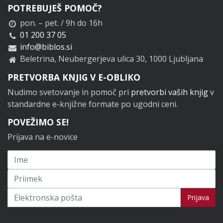
POTREBUJEŠ POMOČ?
pon. – pet. / 9h do 16h
01 200 37 05
info@biblos.si
Beletrina, Neubergerjeva ulica 30, 1000 Ljubljana
PRETVORBA KNJIG V E-OBLIKO
Nudimo svetovanje in pomoč pri
pretvorbi vaših knjig
v
standardne e-knjižne formate po ugodni ceni.
POVEŽIMO SE!
Prijava na e-novice
Prijavi se na novice
Prijava