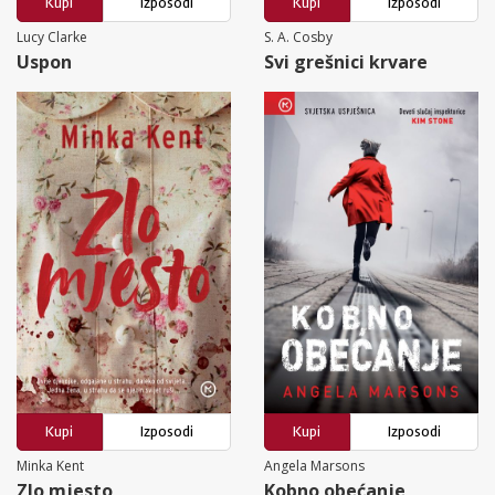
Kupi
Izposodi
Kupi
Izposodi
Lucy Clarke
S. A. Cosby
Uspon
Svi grešnici krvare
Kupi
Izposodi
Kupi
Izposodi
Minka Kent
Angela Marsons
Zlo mjesto
Kobno obećanje