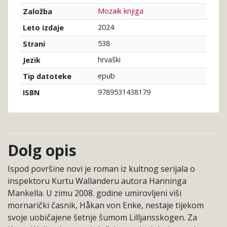
Mozaik knjiga
Založba
2024
Leto izdaje
538
Strani
hrvaški
Jezik
epub
Tip datoteke
9789531438179
ISBN
Dolg opis
Ispod površine novi je roman iz kultnog serijala o
inspektoru Kurtu Wallanderu autora Hanninga
Mankella. U zimu 2008. godine umirovljeni viši
mornarički časnik, Håkan von Enke, nestaje tijekom
svoje uobičajene šetnje šumom Lilljansskogen. Za