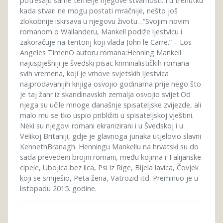
potresaju same temelje njegove stvarnosti. I u trenutku
kada stvari ne mogu postati mračnije, nešto još
zlokobnije iskrsava u njegovu životu…“Svojim novim
romanom o Wallanderu, Mankell podiže ljestvicu i
zakoračuje na teritorij koji vlada John le Carre.” – Los
Angeles TimenO autoru romana:Henning Mankell
najuspješniji je švedski pisac kriminalističkih romana
svih vremena, koji je vrhove svjetskih ljestvica
najprodavanijih knjiga osvojio godinama prije nego što
je taj žanr iz skandinavskih zemalja osvojio svijet.Od
njega su učile mnoge današnje spisateljske zvijezde, ali
malo mu se tko uspio približiti u spisateljskoj vještini.
Neki su njegovi romani ekranizirani i u Švedskoj i u
Velikoj Britaniji, gdje je glavnoga junaka utjelovio slavni
KennethBranagh. Henningu Mankellu na hrvatski su do
sada prevedeni brojni romani, među kojima i Talijanske
cipele, Ubojica bez lica, Psi iz Rige, Bijela lavica, Čovjek
koji se smiješio, Peta žena, Vatrozid itd. Preminuo je u
listopadu 2015. godine.