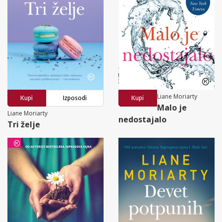
Liane Moriarty
Kupi
Izposodi
Kupi
Malo je
Liane Moriarty
nedostajalo
Tri želje