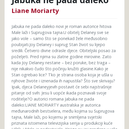
Liane Moriarty
Jabuka ne pada daleko novi je roman autorice hitova
Male laži i Suprugova tajna.U obitelj Delaney sve se
jako vole – samo što se ponekad žele međusobno
poubijati.Joy Delaney i suprug Stan život su lijepo
sredili. Četvero divne odrasle djece. Obiteljski posao za
poželjeti. Pred njima su zlatne godine mirovine. Zato
kada Joy Delaney nestane – bez poruke, bez traga –
nije nikakvo čudo što počinju kružiti glasine.Kako je
Stan ogrebao lice? Tko je strana osoba koja je ušla u
njihove živote i iznenada ih napustila? Što sve skrivaju?
Ipak, djeca Delaneyjevih postavit će sebi najstrašnije
pitanje od svih: Jesu li uopće ikada poznavali svoje
roditelje?O autorici romana Jabuka ne pada
daleko:LIANE MORIARTY australska je autorica
međunarodnih bestselera, među kojima su Suprugova
tajna, Male laži, po kojemu je snimljena svjetski
priznata istoimena televizijska serija u produkciji kuće