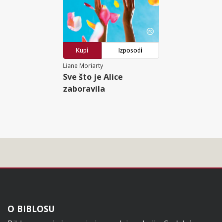
Kupi
Izposodi
Liane Moriarty
Sve što je Alice
zaboravila
Noga
O BIBLOSU