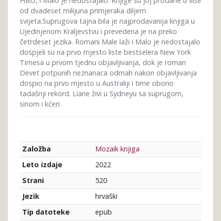
HBO, i Malo je nedostajalo. Knjige su joj prodane u više
od dvadeset milijuna primjeraka diljem
svijeta.Suprugova tajna bila je najprodavanija knjiga u
Ujedinjenom Kraljevstvu i prevedena je na preko
četrdeset jezika. Romani Male laži i Malo je nedostajalo
dospjeli su na prvo mjesto liste bestselera New York
Timesa u prvom tjednu objavljivanja, dok je roman
Devet potpunih neznanaca odmah nakon objavljivanja
dospio na prvo mjesto u Australiji i time oborio
tadašnji rekord. Liane živi u Sydneyu sa suprugom,
sinom i kćeri.
Mozaik knjiga
Založba
2022
Leto izdaje
520
Strani
hrvaški
Jezik
epub
Tip datoteke