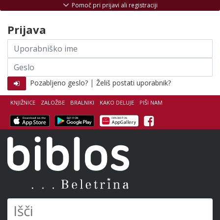
Skoči na vsebino
Pomoč pri prijavi ali registraciji
Prijava
Uporabniško
ime
Geslo
|
Pozabljeno geslo?
Želiš postati uporabnik?
KNJIŽNICE
ZALOŽBE
BRALNIKI
KAKO DELUJE
PIŠI NAM
Facebook
Biblos