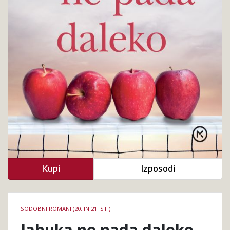
Kupi
Izposodi
Podrobnosti
SODOBNI ROMANI (20. IN 21. ST.)
knjige
Jabuka ne pada daleko