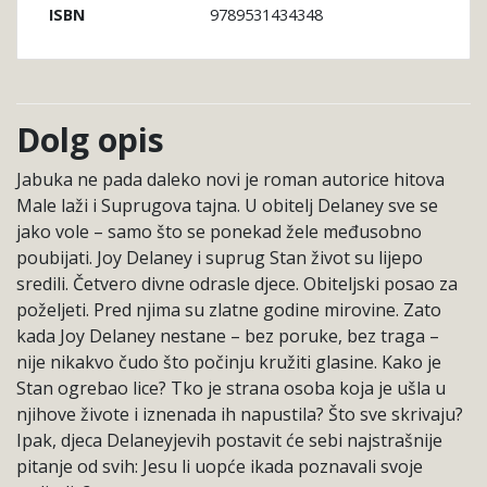
9789531434348
ISBN
Dolg opis
Jabuka ne pada daleko novi je roman autorice hitova
Male laži i Suprugova tajna. U obitelj Delaney sve se
jako vole – samo što se ponekad žele međusobno
poubijati. Joy Delaney i suprug Stan život su lijepo
sredili. Četvero divne odrasle djece. Obiteljski posao za
poželjeti. Pred njima su zlatne godine mirovine. Zato
kada Joy Delaney nestane – bez poruke, bez traga –
nije nikakvo čudo što počinju kružiti glasine. Kako je
Stan ogrebao lice? Tko je strana osoba koja je ušla u
njihove živote i iznenada ih napustila? Što sve skrivaju?
Ipak, djeca Delaneyjevih postavit će sebi najstrašnije
pitanje od svih: Jesu li uopće ikada poznavali svoje