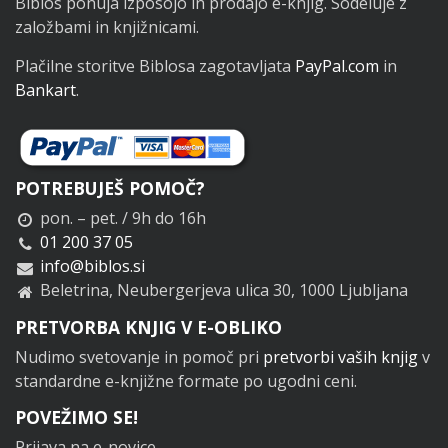
Biblos ponuja izposojo in prodajo e-knjig. Sodeluje z
založbami in knjižnicami.
Plačilne storitve Biblosa zagotavljata
PayPal.com
in
Bankart
.
POTREBUJEŠ POMOČ?
pon. – pet. / 9h do 16h
01 200 37 05
info@biblos.si
Beletrina, Neubergerjeva ulica 30, 1000 Ljubljana
PRETVORBA KNJIG V E-OBLIKO
Nudimo svetovanje in pomoč pri
pretvorbi vaših knjig
v
standardne e-knjižne formate po ugodni ceni.
POVEŽIMO SE!
Prijava na e-novice