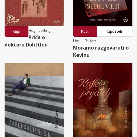
Hugh Lofting
Kupi
Kupi
Izposodi
Priča o
Lionel Shriver
doktoru Dolittleu
Moramo razgovarati o
Kevinu