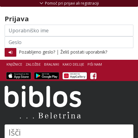
Skoči na vsebino
Pomoč pri prijavi ali registraciji
Prijava
Uporabniško
ime
Geslo
|
Pozabljeno geslo?
Želiš postati uporabnik?
KNJIŽNICE
ZALOŽBE
BRALNIKI
KAKO DELUJE
PIŠI NAM
Facebook
Biblos