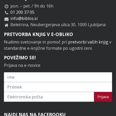
pon. – pet. / 9h do 16h
01 200 37 05
info@biblos.si
Beletrina, Neubergerjeva ulica 30, 1000 Ljubljana
PRETVORBA KNJIG V E-OBLIKO
Nudimo svetovanje in pomoč pri
pretvorbi vaših knjig
v
standardne e-knjižne formate po ugodni ceni.
POVEŽIMO SE!
Prijava na e-novice
Prijavi se na novice
Prijava
NAJDI NAS NA FACEBOOKU