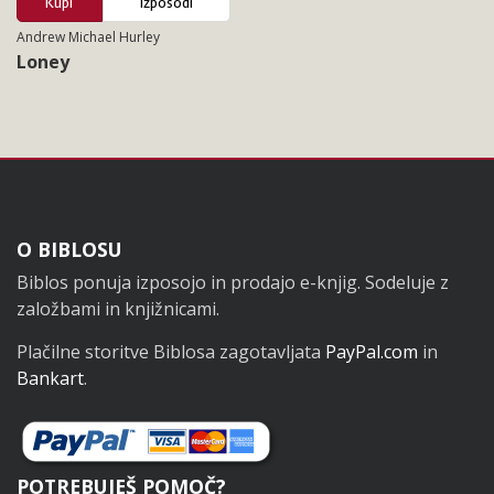
Kupi
Izposodi
Andrew Michael Hurley
Loney
Noga
O BIBLOSU
Biblos ponuja izposojo in prodajo e-knjig. Sodeluje z
založbami in knjižnicami.
Plačilne storitve Biblosa zagotavljata
PayPal.com
in
Bankart
.
POTREBUJEŠ POMOČ?